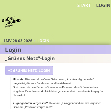
START
LOGIN
Zum Inhalt der Seite
Zur
Startseite
LMV 28.03.2026
LOGIN
Login
„Grünes Netz”-Login
GRÜNES NETZ: LOGIN
Hinweis:
Hier wirst du auf eine Seite unter „https://saml.gruene.de/”
umgeleitet, die vom Bundesverband betrieben wird.
Dort musst du dein Benutzer*innenname/Passwort des Grünen Netzes
eingeben. Dein Passwort bleibt dabei geheim und wird
nicht
an Antragsgrün
übermittelt.
Zugangsdaten vergessen?
Klicke auf „Einloggen” und auf der folgenden
Seite auf „Passwort vergessen?”.